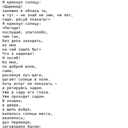
Я крикнул солнцу:

«Дармоед!

занежен в облака ты,

а тут — не знай ни зим, ни лет,

сиди, рисуй плакаты!»

Я крикнул солнцу:

«Погоди!

послушай, златолобо,

чем так,

без дела заходить,

ко мне

на чай зашло бы!»

Что я наделал!

Я погиб!

Ко мне,

по доброй воле,

само,

раскинув луч-шаги,

шагает солнце в поле.

Хочу испуг не показать —

и ретируюсь задом.

Уже в саду его глаза.

Уже проходит садом.

В окошки,

в двери,

в щель войдя,

валилась солнца масса,

ввалилось;

дух переведя,

заговорило басом:
