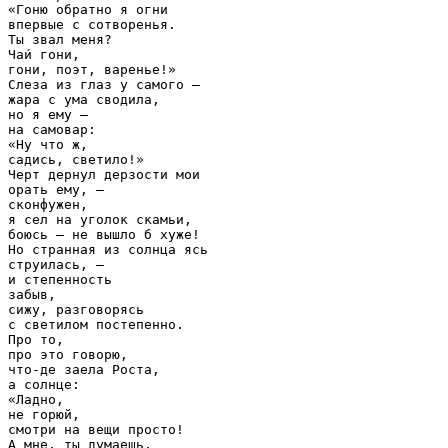
«Гоню обратно я огни

впервые с сотворенья.

Ты звал меня?

Чаи́ гони,

гони, поэт, варенье!»

Слеза из глаз у самого —

жара с ума сводила,

но я ему —

на самовар:

«Ну что ж,

садись, светило!»

Черт дернул дерзости мои

орать ему, —

сконфужен,

я сел на уголок скамьи,

боюсь — не вышло б хуже!

Но странная из солнца ясь

струилась, —

и степенность

забыв,

сижу, разговорясь

с светилом постепенно.

Про то,

про это говорю,

что-де заела Роста,

а солнце:

«Ладно,

не горюй,

смотри на вещи просто!

А мне, ты думаешь,
