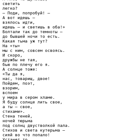
светить

легко?

— Поди, попробуй! —

А вот идешь —

взялось идти,

идешь — и светишь в оба!»

Болтали так до темноты —

до бывшей ночи то есть.

Какая тьма уж тут?

На «ты»

мы с ним, совсем освоясь.

И скоро,

дружбы не тая,

бью по плечу его я.

А солнце тоже:

«Ты да я,

нас, товарищ, двое!

Пойдем, поэт,

взорим,

вспоем

у мира в сером хламе.

Я буду солнце лить свое,

а ты — свое,

стихами».

Стена теней,

ночей тюрьма

под солнц двустволкой пала.

Стихов и света кутерьма —

сияй во что попало!

Устанет то,
