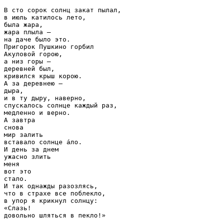
В сто сорок солнц закат пылал,

в июль катилось лето,

была жара,

жара плыла —

на даче было это.

Пригорок Пушкино горбил

Акуловой горою,

а низ горы —

деревней был,

кривился крыш корою.

А за деревнею —

дыра,

и в ту дыру, наверно,

спускалось солнце каждый раз,

медленно и верно.

А завтра

снова

мир залить

вставало солнце а́ло.

И день за днем

ужасно злить

меня

вот это

стало.

И так однажды разозлясь,

что в страхе все поблекло,

в упор я крикнул солнцу:

«Слазь!

довольно шляться в пекло!»
