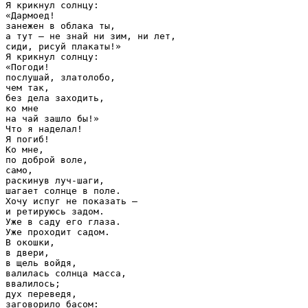
Я крикнул солнцу:

«Дармоед!

занежен в облака ты,

а тут — не знай ни зим, ни лет,

сиди, рисуй плакаты!»

Я крикнул солнцу:

«Погоди!

послушай, златолобо,

чем так,

без дела заходить,

ко мне

на чай зашло бы!»

Что я наделал!

Я погиб!

Ко мне,

по доброй воле,

само,

раскинув луч-шаги,

шагает солнце в поле.

Хочу испуг не показать —

и ретируюсь задом.

Уже в саду его глаза.

Уже проходит садом.

В окошки,

в двери,

в щель войдя,

валилась солнца масса,

ввалилось;

дух переведя,

заговорило басом:
