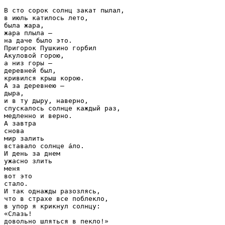
В сто сорок солнц закат пылал,

в июль катилось лето,

была жара,

жара плыла —

на даче было это.

Пригорок Пушкино горбил

Акуловой горою,

а низ горы —

деревней был,

кривился крыш корою.

А за деревнею —

дыра,

и в ту дыру, наверно,

спускалось солнце каждый раз,

медленно и верно.

А завтра

снова

мир залить

вставало солнце а́ло.

И день за днем

ужасно злить

меня

вот это

стало.

И так однажды разозлясь,

что в страхе все поблекло,

в упор я крикнул солнцу:

«Слазь!

довольно шляться в пекло!»
