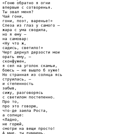
«Гоню обратно я огни

впервые с сотворенья.

Ты звал меня?

Чаи́ гони,

гони, поэт, варенье!»

Слеза из глаз у самого —

жара с ума сводила,

но я ему —

на самовар:

«Ну что ж,

садись, светило!»

Черт дернул дерзости мои

орать ему, —

сконфужен,

я сел на уголок скамьи,

боюсь — не вышло б хуже!

Но странная из солнца ясь

струилась, —

и степенность

забыв,

сижу, разговорясь

с светилом постепенно.

Про то,

про это говорю,

что-де заела Роста,

а солнце:

«Ладно,

не горюй,

смотри на вещи просто!

А мне, ты думаешь,
