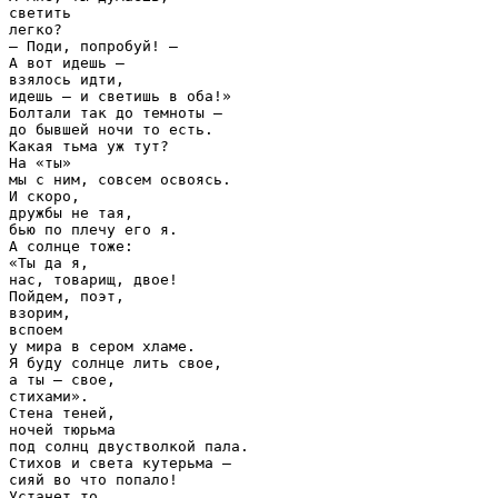
светить

легко?

— Поди, попробуй! —

А вот идешь —

взялось идти,

идешь — и светишь в оба!»

Болтали так до темноты —

до бывшей ночи то есть.

Какая тьма уж тут?

На «ты»

мы с ним, совсем освоясь.

И скоро,

дружбы не тая,

бью по плечу его я.

А солнце тоже:

«Ты да я,

нас, товарищ, двое!

Пойдем, поэт,

взорим,

вспоем

у мира в сером хламе.

Я буду солнце лить свое,

а ты — свое,

стихами».

Стена теней,

ночей тюрьма

под солнц двустволкой пала.

Стихов и света кутерьма —

сияй во что попало!

Устанет то,
